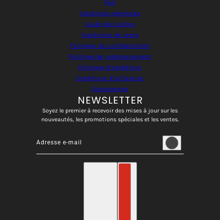
FAQ
Conditions générales
Guide des tailles
Conditions de vente
Politique de confidentialité
Politique de remboursement
Politique d’expédition
Conditions d’utilisation
Coordonnées
NEWSLETTER
Soyez le premier à recevoir des mises à jour sur les
nouveautés, les promotions spéciales et les ventes.
Adresse e-mail
Ce site est protégé par hCaptcha, et la
Politique de confident
français
Sélecteur de pays