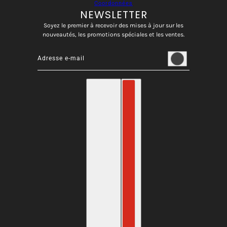
Coordonnées
NEWSLETTER
Soyez le premier à recevoir des mises à jour sur les
nouveautés, les promotions spéciales et les ventes.
Adresse e-mail
Ce site est protégé par hCaptcha, et la
Politique de confident
français
Sélecteur de pays